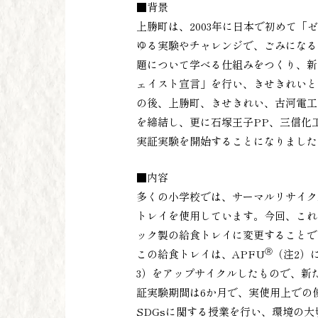
■背景
上勝町は、2003年に日本で初めて「
ゆる実験やチャレンジで、ごみになる
題について学べる仕組みをつくり、新
ェイスト宣言」を行い、きせきれいと
の後、上勝町、きせきれい、古河電工の
を締結し、更に石塚王子PP、三信化
実証実験を開始することになりました
■内容
多くの小学校では、サーマルリサイク
トレイを使用しています。今回、これ
ック製の給食トレイに変更することで
Ⓡ
この給食トレイは、APFU
（注2）
3）をアップサイクルしたもので、新
証実験期間は6か月で、実使用上での
SDGsに関する授業を行い、環境の