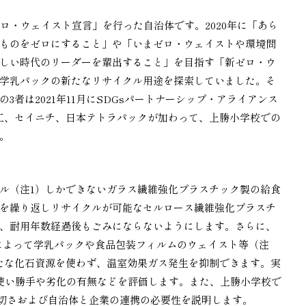
ゼロ・ウェイスト宣言」を行った自治体です。2020年に「あら
ものをゼロにすること」や「いまゼロ・ウェイストや環境問
しい時代のリーダーを輩出すること」を目指す「新ゼロ・ウ
学乳パックの新たなリサイクル用途を探索していました。そ
3者は2021年11月にSDGsパートナーシップ・アライアンス
工、セイニチ、日本テトラパックが加わって、上勝小学校での
。
ル（注1）しかできないガラス繊維強化プラスチック製の給食
を繰り返しリサイクルが可能なセルロース繊維強化プラスチ
、耐用年数経過後もごみにならないようにします。さらに、
によって学乳パックや食品包装フィルムのウェイスト等（注
たな化石資源を使わず、温室効果ガス発生を抑制できます。実
使い勝手や劣化の有無などを評価します。また、上勝小学校で
大切さおよび自治体と企業の連携の必要性を説明します。