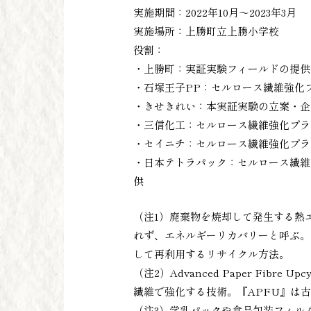
実施期間：2022年10月～2023年3月
実施場所：上勝町立上勝小学校
役割：
・上勝町：実証実験フィールドの提供
・石塚王子PP：セルロース繊維強化
・きせきれい：本実証実験の立案・企
・三信化工：セルロース繊維強化プラ
・セイニチ：セルロース繊維強化プラ
・日本テトラパック：セルロース繊維
供
（注1）廃棄物を焼却して発生する熱
れず、エネルギーリカバリーと呼ぶ。
して再利用するリサイクル方法。
（注2）Advanced Paper Fib
繊維で強化する技術。『APFU』は
（注3）学乳パックや食品包装フィル