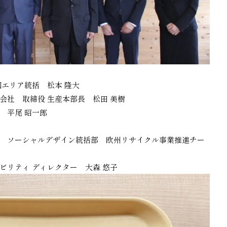
国エリア統括 松本 隆大
会社 取締役 生産本部長 松田 美樹
 平尾 昭一郎
 ソーシャルデザイン統括部 欧州リサイクル事業推進チー
ビリティ ディレクター 大森 悠子