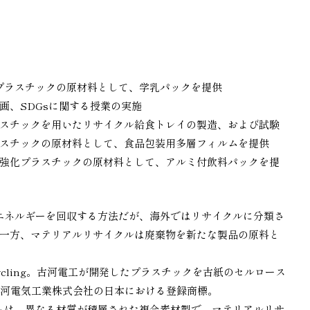
プラスチックの原材料として、学乳パックを提供
画、SDGsに関する授業の実施
スチックを用いたリサイクル給食トレイの製造、および試験
スチックの原材料として、食品包装用多層フィルムを提供
強化プラスチックの原材料として、アルミ付飲料パックを提
エネルギーを回収する方法だが、海外ではリサイクルに分類さ
一方、マテリアルリサイクルは廃棄物を新たな製品の原料と
re Upcycling。古河電工が開発したプラスチックを古紙のセルロース
古河電気工業株式会社の日本における登録商標。
ムは、異なる材質が積層された複合素材製で、マテリアルリサ